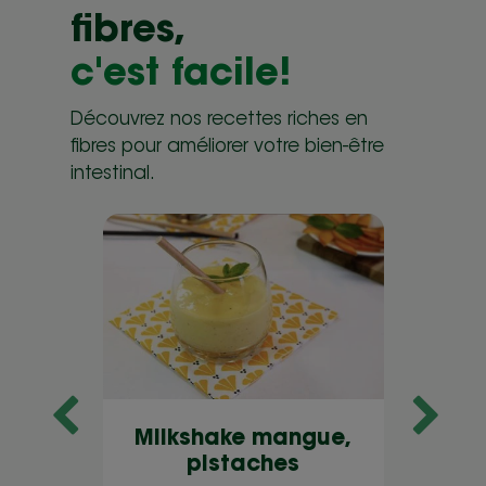
fibres,
c'est facile!
Découvrez nos recettes riches en
fibres pour améliorer votre bien-être
intestinal.
Milkshake mangue,
P
es,
pistaches
f
rpone