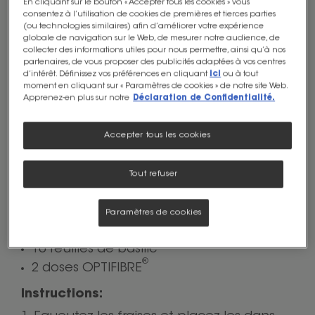
En cliquant sur le bouton « Accepter tous les cookies » vous
consentez à l’utilisation de cookies de premières et tierces parties
tomates, basilic
(ou technologies similaires) afin d’améliorer votre expérience
globale de navigation sur le Web, de mesurer notre audience, de
collecter des informations utiles pour nous permettre, ainsi qu’à nos
partenaires, de vous proposer des publicités adaptées à vos centres
Boissons sucrées
Niveau de difficulté:
Facile
d’intérêt. Définissez vos préférences en cliquant
ici
ou à tout
moment en cliquant sur « Paramètres de cookies » de notre site Web.
Durée de préparation:
10
Nombre de portions:
2
Apprenez-en plus sur notre
Déclaration de Confidentialité.
min
Imprimer
Accepter tous les cookies
Ingrédients:
500 g de fraises
Tout refuser
100 g de tomates cerises
4 cuillerées à soupe de sirop d'agave
Paramètres de cookies
1 banane
10 feuilles de basilic
®
2 doses OPTIFIBRE
Instructions: