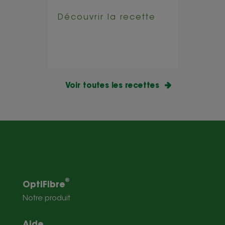
ta
Découvrir la recette
tte
Déco
Voir toutes les recettes
®
OptiFibre
Notre produit
Aide