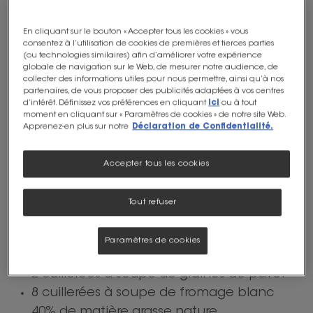
Salade de fraises,
tomates, mascarpone
En cliquant sur le bouton « Accepter tous les cookies » vous
consentez à l’utilisation de cookies de premières et tierces parties
(ou technologies similaires) afin d’améliorer votre expérience
globale de navigation sur le Web, de mesurer notre audience, de
Dessert
Niveau de difficulté:
Facile
collecter des informations utiles pour nous permettre, ainsi qu’à nos
partenaires, de vous proposer des publicités adaptées à vos centres
Durée de préparation:
25
Nombre de portions:
4
d’intérêt. Définissez vos préférences en cliquant
ici
ou à tout
min
moment en cliquant sur « Paramètres de cookies » de notre site Web.
Apprenez-en plus sur notre
Déclaration de Confidentialité.
Imprimer
Ingrédients :
Accepter tous les cookies
500 g de fraises
6 tomates cerises
Tout refuser
150 g de mascarpone
4 cuillerées à soupe de sirop d'agave
Paramètres de cookies
10 feuilles de basilic
2 cuillerées à soupe de graines de pavot
8 cuillerées à soupe de fromage blanc
40% de matière grasse nature