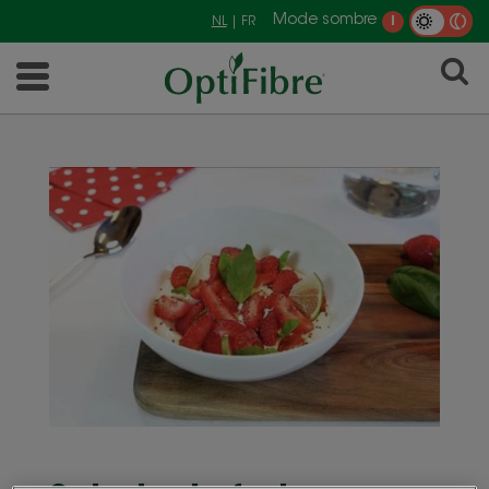
Mode sombre
NL
| FR
i