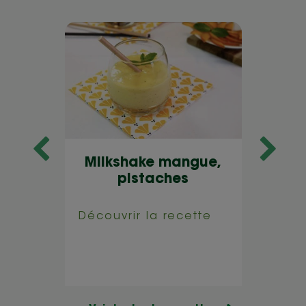
Milkshake mangue,
P
es,
pistaches
f
rpone
ta
Découvrir la recette
tte
Déco