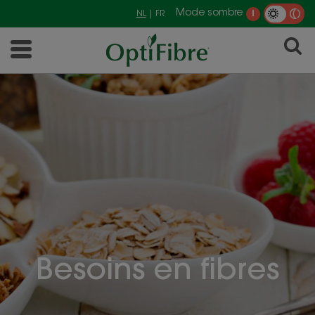
Mode sombre
NL
| FR
i
Besoins en fibres