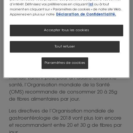
d’intérêt. Définissez vos préférences en cliquant
ici
ou à tout
moment en cliquant sur « Paramètres de cookies » de notre site Web.
Apprenez-en plus sur notre
Déclaration de Confidentialité.
Accepter tous les cookies
Tout refuser
Paramètres de cookies
Les avis des organismes nationaux à travers le
monde varient peu, pour un adulte en bonne
santé, l’Organisation mondiale de la Santé
(OMS) recommande de consommer 20 à 25g
de fibres alimentaires par jour.
Les directives de l’Organisation mondiale de
gastroentérologie de 2018 vont plus loin encore
et recommandent entre 20 et 30 g de fibres par
jour.