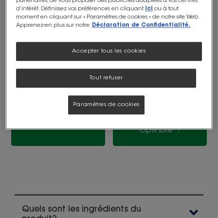
partenaires, de vous proposer des publicités adaptées à vos centres
d’intérêt. Définissez vos préférences en cliquant
ici
ou à tout
posées sur
moment en cliquant sur « Paramètres de cookies » de notre site Web.
Apprenez-en plus sur notre
Déclaration de Confidentialité.
Accepter tous les cookies
Quels sont les
Comment utiliser
®
composants
OptiFibre
? Comment
®
®
d'OptiFibre
?
conserver OptiFibre
?
Tout refuser
Paramètres de cookies
Quelles personnes
®
Trouver Optifibre
peuvent utiliser
®
OptiFibre
?
Quels sont les ingrédients du