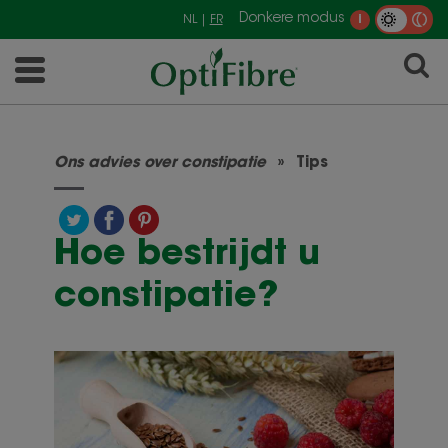
Donkere modus
NL |
FR
i
Ons advies over constipatie
Tips
Hoe bestrijdt u
constipatie?