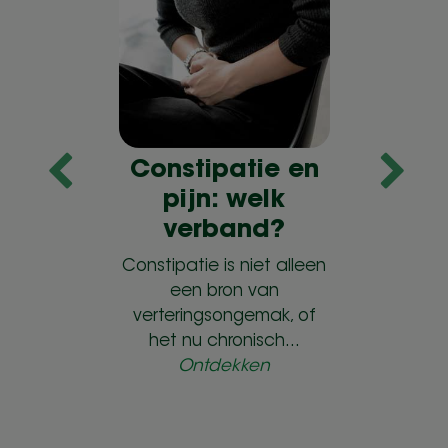
Constipatie en
pijn: welk
verband?
n
Constipatie is niet alleen
n
een bron van
verteringsongemak, of
p
het nu chronisch...
e
Ontdekken